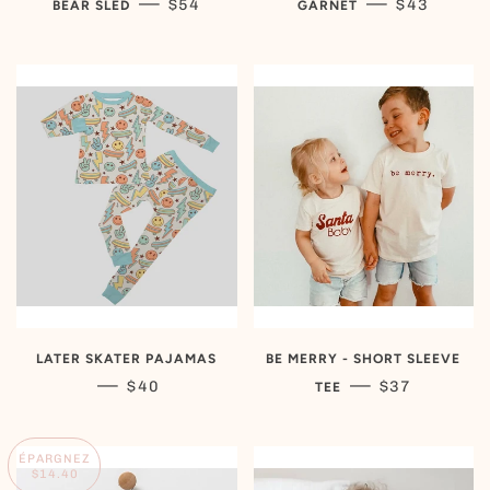
PRIX RÉGULIER
PRIX RÉGU
—
—
$54
$43
BEAR SLED
GARNET
LATER SKATER PAJAMAS
BE MERRY - SHORT SLEEVE
PRIX RÉGULIER
PRIX RÉGUL
—
—
$40
$37
TEE
ÉPARGNEZ
$14.40