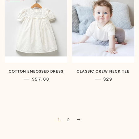
COTTON EMBOSSED DRESS
CLASSIC CREW NECK TEE
PRIX RÉDUIT
PRIX RÉGULIE
—
—
$57.60
$29
SUIVANT
1
2