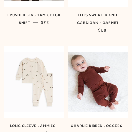
BRUSHED GINGHAM CHECK
ELLIS SWEATER KNIT
PRIX RÉGULIER
—
$72
SHIRT
CARDIGAN - GARNET
PRIX RÉGULIE
—
$68
LONG SLEEVE JAMMIES -
CHARLIE RIBBED JOGGERS -