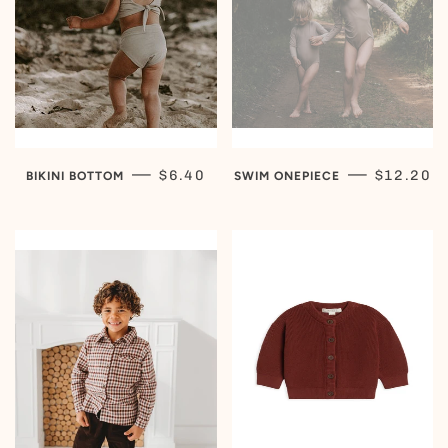
PRIX RÉDUIT
PRIX RÉD
—
—
$6.40
$12.20
BIKINI BOTTOM
SWIM ONEPIECE